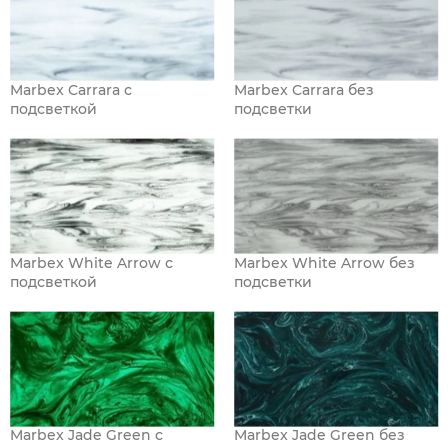
Marbex Carrara с
Marbex Carrara без
подсветкой
подсветки
Marbex White Arrow с
Marbex White Arrow без
подсветкой
подсветки
Marbex Jade Green с
Marbex Jade Green без