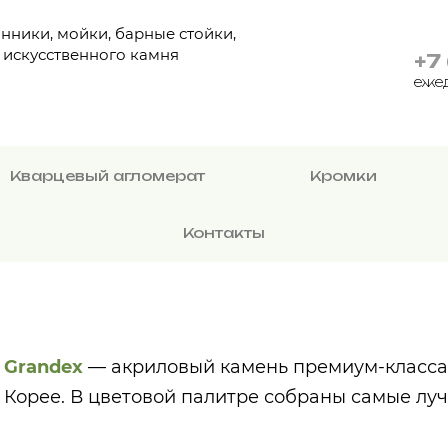
ники, мойки, барные стойки,
з искусственного камня
+7
еже
Кварцевый агломерат
Кромки
Контакты
Grandex
— акриловый камень премиум-класса
Корее. В цветовой палитре собраны самые лу